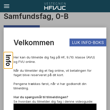
Samfundsfag, 0-B
TIL SØGNING
Velkommen
LUK INFO-BOKS
Pris: DKK 550,00
Om faget
Info
Her kan du tilmelde dig fag på HF, 9./10. klasse (AVU)
og FVU online.
Samfundsfag 0-B handler om danske og internationale
samfundsforhold. Du bliver klædt på, til at have en forståelse
Når du tilmelder dig et fag online, vil betalingen for
for samfundet, så du kan forholde dig til samfundsudviklingen
faget blive reserveret på dit kort.
både sociologisk, økonomisk og politisk.
Pengene trækkes først, når vi har godkendt din
Læs mere om faget.
tilmelding.
Eksamen
Samfundsfag 0-B afsluttes med en mundtlig eksamen med 24
Har du spørgsmål til tilmeldingen?
timers forberedelse, hvor et ukendt bilagsmateriale i et kendt
Se hvordan du tilmelder dig fag i denne videoguide:
emne udleveres. Eksaminationen varer ca. 30 minutter.