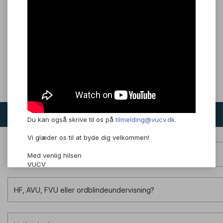
Adgangskrav
Du kan blive optaget et år efter, at du har afsluttet folkeskolens
9. eller 10. klasse.
Din ansøgning vil blive individuelt behandlet.
Tilmeld dig et hold
Du kan også skrive til os på
tilmelding@vucv.dk.
Vi glæder os til at byde dig velkommen!
Holdundervisning eller online undervisning?
Med venlig hilsen
VUCV
HF, AVU, FVU eller ordblindeundervisning?