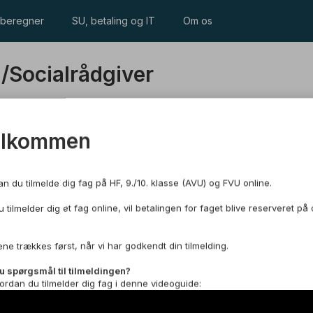
beregner
SU, betaling og IT
Om os
/Socialrådgiver
elkommen
an du tilmelde dig fag på HF, 9./10. klasse (AVU) og FVU online.
 tilmelder dig et fag online, vil betalingen for faget blive reserveret på 
prog og kommunikation, medier og litteratur gennem
ne trækkes først, når vi har godkendt din tilmelding.
kriftlig formidling.
u spørgsmål til tilmeldingen?
ordan du tilmelder dig fag i denne videoguide:
tlig eksamen