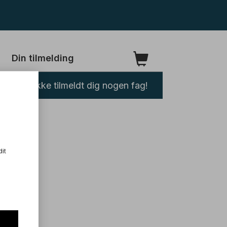
Din tilmelding
Du har ikke tilmeldt dig nogen fag!
dit