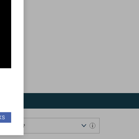
KS
ndervisning?