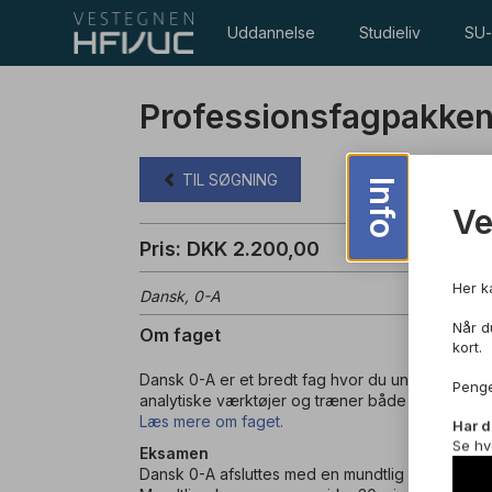
Uddannelse
Studieliv
SU-
Professionsfagpakken
TIL SØGNING
Info
V
Pris: DKK 2.200,00
Her k
Dansk, 0-A
Når du
Om faget
kort.
Dansk 0-A er et bredt fag hvor du undersøger s
Penge
analytiske værktøjer og træner både mundtlig og s
Læs mere om faget.
Har d
Se hv
Eksamen
Dansk 0-A afsluttes med en mundtlig og en skrif