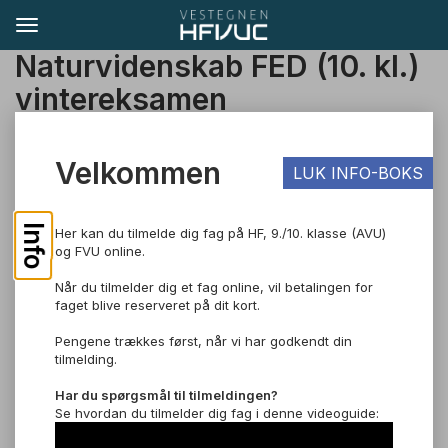
Naturvidenskab FED (10. kl.)
vintereksamen
TIL SØGNING
Velkommen
LUK INFO-BOKS
Pris: DKK 300,00
Info
Her kan du tilmelde dig fag på HF, 9./10. klasse (AVU)
og FVU online.
Naturvidenskab, D
Når du tilmelder dig et fag online, vil betalingen for
Om faget
faget blive reserveret på dit kort.
I naturvidenskab D fordyber du dig, i et bredt udvalg af
Pengene trækkes først, når vi har godkendt din
naturvidenskabens forklaringer, sammenhænge og
tilmelding.
problemstillinger.
Læs mere om faget.
Har du spørgsmål til tilmeldingen?
Se hvordan du tilmelder dig fag i denne videoguide:
Er dette niveau det rigtige for dig? Læs mere.