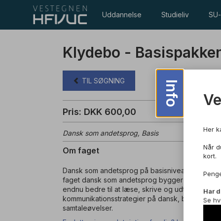
Uddannelse
Studieliv
SU-
Klydebo - Basispakke
TIL SØGNING
Info
V
Pris: DKK 600,00
Her k
Dansk som andetsprog, Basis
Når du
Om faget
kort.
Dansk som andetsprog på basisniveau er din bro
Penge
faget dansk som andetsprog bygger du videre på 
endnu bedre til at læse, skrive og udtale dansk
Har d
kommunikationsstrategier på dansk, b.la. ved br
Se hv
samtaleøvelser.