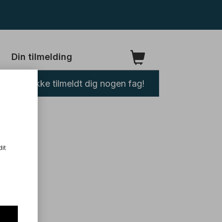
Din tilmelding
Du har ikke tilmeldt dig nogen fag!
dit