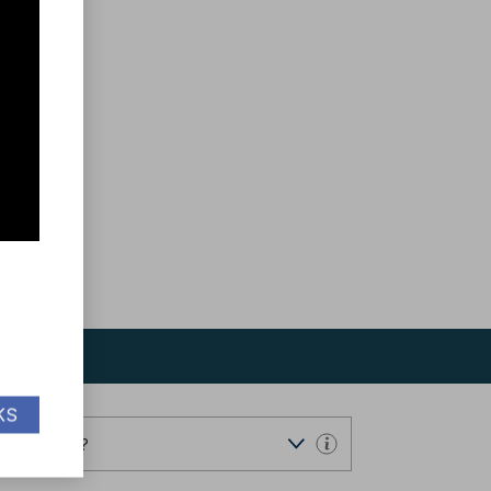
KS
ndervisning?