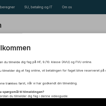
beregner
SU, betaling og IT
Om os
n
elkommen
an du tilmelde dig fag på HF, 9./10. klasse (AVU) og FVU online.
 tilmelder dig et fag online, vil betalingen for faget blive reserveret på 
 til det danske uddannelsessystem og arbejdsmarked. I
ne trækkes først, når vi har godkendt din tilmelding.
de ting, som du lærte på sprogcenteret. Du vil blive
. Derudover vil du også lære mere om diverse
u spørgsmål til tilmeldingen?
ug af diverse IT-platforme, præsentationer og
ordan du tilmelder dig fag i denne videoguide: