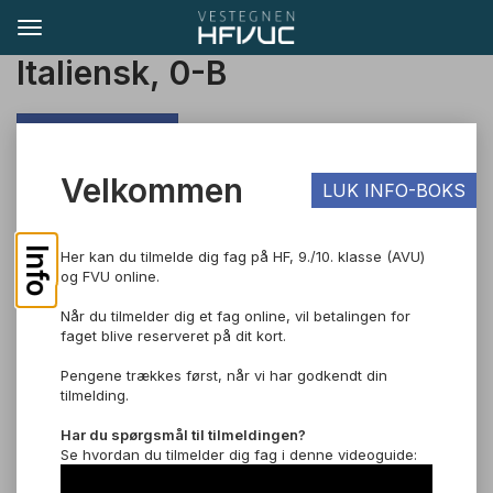
Italiensk, 0-B
TIL SØGNING
Velkommen
LUK INFO-BOKS
Pris: DKK 1.400,00
Om faget
Info
Her kan du tilmelde dig fag på HF, 9./10. klasse (AVU)
og FVU online.
Italiensk er et vindue mod andre sprog og kulturer. Faget giver
dig sproglige kompetencer, samt indsigt og forståelse for
Når du tilmelder dig et fag online, vil betalingen for
italiensk samfund og kultur.
faget blive reserveret på dit kort.
Det er en fordel, hvis du allerede kender sproget og kan tale
Pengene trækkes først, når vi har godkendt din
det lidt, da det er meget svært at lære et nyt sprog kun via e-
tilmelding.
learning. Hvis du ikke kan sproget i forvejen, skal du tage
faget over et helt år, og selv finde måder at øve sproget på
Har du spørgsmål til tilmeldingen?
ved siden af undervisningen på e-learning.
Se hvordan du tilmelder dig fag i denne videoguide: