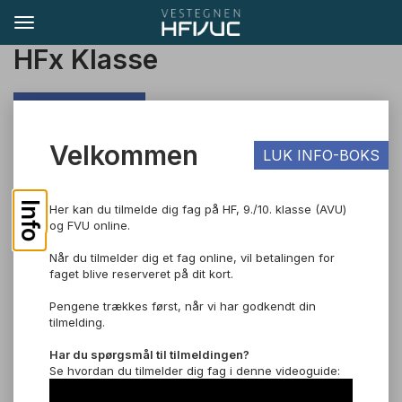
HFx Klasse
TIL SØGNING
Velkommen
LUK INFO-BOKS
Pris: DKK 2.200,00
Cafè X, Ingen
Info
Her kan du tilmelde dig fag på HF, 9./10. klasse (AVU)
og FVU online.
Dansk, 0-A
Når du tilmelder dig et fag online, vil betalingen for
Om faget
faget blive reserveret på dit kort.
Pengene trækkes først, når vi har godkendt din
Dansk 0-A er et bredt fag hvor du undersøger sprog og
tilmelding.
kommunikation, medier og litteratur gennem analytiske
værktøjer og træner både mundtlig og skriftlig formidling.
Har du spørgsmål til tilmeldingen?
Læs mere om faget.
Se hvordan du tilmelder dig fag i denne videoguide:
Eksamen