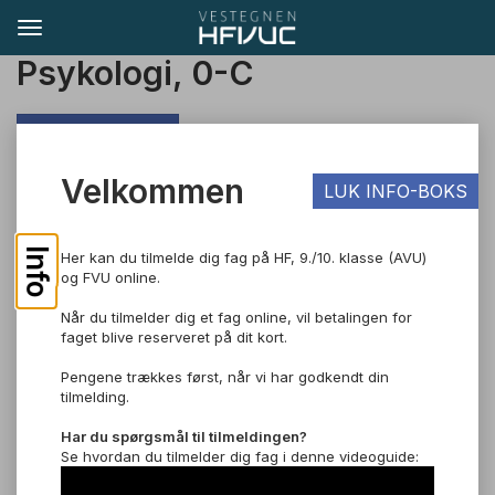
Psykologi, 0-C
TIL SØGNING
Velkommen
LUK INFO-BOKS
Pris: DKK 550,00
Om faget
Info
Her kan du tilmelde dig fag på HF, 9./10. klasse (AVU)
og FVU online.
Faget psykologi 0-C handler om, hvordan mennesket sanser,
tænker, lærer, føler, handler og udvikler sig i forskellige
Når du tilmelder dig et fag online, vil betalingen for
sammenhænge. Du kommer til at beskæftige dig med
faget blive reserveret på dit kort.
psykologiske undersøgelser, metode og teori.
Pengene trækkes først, når vi har godkendt din
Læs mere om faget.
tilmelding.
Eksamen
Faget afsluttes med en mundtlig prøve i et ukendt
Har du spørgsmål til tilmeldingen?
bilagsmateriale fra et af de kendte temaer fra undervisningen.
Se hvordan du tilmelder dig fag i denne videoguide:
Der gives 48 min. forberedelse og selve eksaminationen varer
ca. 24 min.