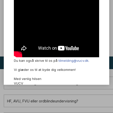
Adgangskrav
Du kan blive optaget et år efter, at du har afsluttet folkeskolens
9. eller 10. klasse.
Din ansøgning vil blive individuelt behandlet.
Du kan også skrive til os på
tilmelding@vucv.dk.
Tilmeld dig et hold
Vi glæder os til at byde dig velkommen!
Med venlig hilsen
Holdundervisning eller online undervisning?
VUCV
HF, AVU, FVU eller ordblindeundervisning?