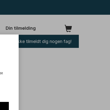
Din tilmelding
Du har ikke tilmeldt dig nogen fag!
dit