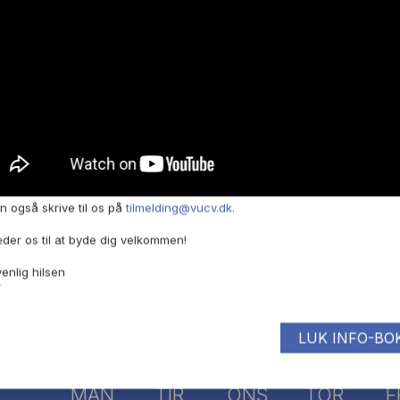
 svarende til faget på C-niveau.
n også skrive til os på
tilmelding@vucv.dk.
HF, AVU, FVU eller ordblindeu
æder os til at byde dig velkommen!
enlig hilsen
V
LUK INFO-BO
nd - Gymnasievej 10
MAN
TIR
ONS
TOR
F