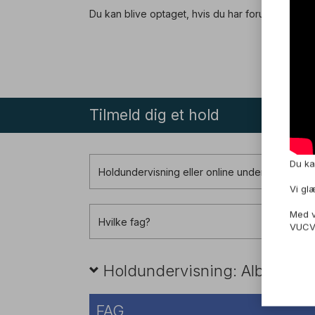
Du kan blive optaget, hvis du har forudsætninger
Tilmeld dig et hold
Du ka
Holdundervisning eller online undervisning?
Vi gl
Med v
Hvilke fag?
VUC
Holdundervisning: Albertslu
FAG