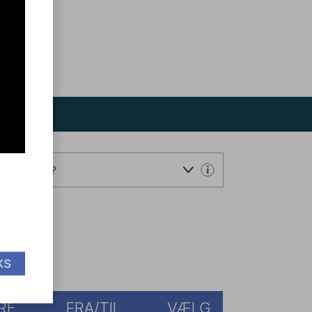
ndervisning?
KS
RE
FRA/TIL
VÆLG