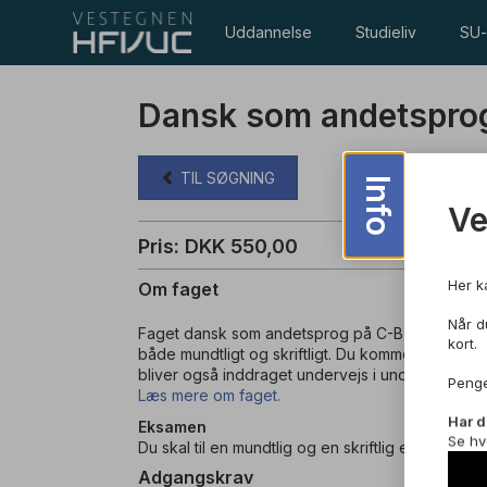
Uddannelse
Studieliv
SU-
Dansk som andetspro
TIL SØGNING
Info
V
Pris: DKK 550,00
Her k
Om faget
Når du
Faget dansk som andetsprog på C-B-niveau hand
kort.
både mundtligt og skriftligt. Du kommer til at ar
bliver også inddraget undervejs i undervisninge
Penge
Læs mere om faget.
Har d
Eksamen
Se hv
Du skal til en mundtlig og en skriftlig eksamen i f
Adgangskrav