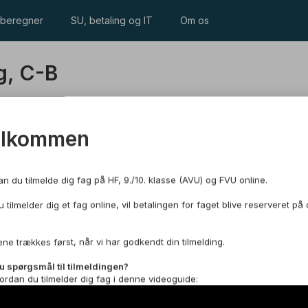
beregner
SU, betaling og IT
Om os
g, C-B
elkommen
an du tilmelde dig fag på HF, 9./10. klasse (AVU) og FVU online.
 tilmelder dig et fag online, vil betalingen for faget blive reserveret på 
ler om at opnå færdigheder i at kommunikere på dansk –
bejde med dansk litteratur og kultur, og dit eget modersmål
n.
ne trækkes først, når vi har godkendt din tilmelding.
u spørgsmål til tilmeldingen?
ordan du tilmelder dig fag i denne videoguide:
aget.