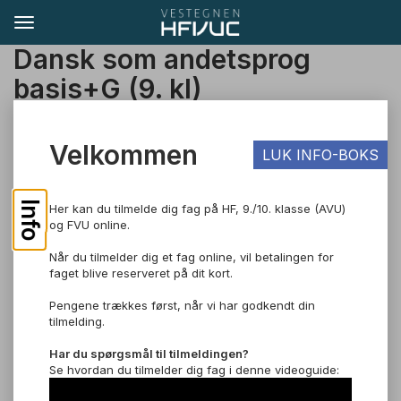
Dansk som andetsprog
basis+G (9. kl)
sommereksamen
Velkommen
LUK INFO-BOKS
TIL SØGNING
Info
Her kan du tilmelde dig fag på HF, 9./10. klasse (AVU)
Pris: DKK 150,00
og FVU online.
Når du tilmelder dig et fag online, vil betalingen for
Dansk som andetsprog, Basis
faget blive reserveret på dit kort.
Om faget
Pengene trækkes først, når vi har godkendt din
tilmelding.
Dansk som andetsprog på basisniveau er din bro til det danske
uddannelsessystem og arbejdsmarked. I faget dansk som
Har du spørgsmål til tilmeldingen?
andetsprog bygger du videre på de ting, som du lærte på
Se hvordan du tilmelder dig fag i denne videoguide:
sprogcenteret. Du vil blive endnu bedre til at læse, skrive og
udtale dansk. Derudover vil du også lære mere om diverse