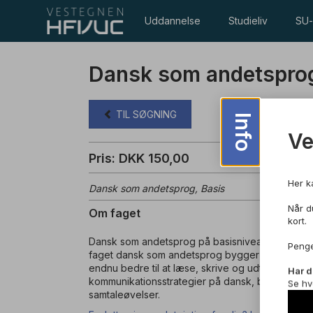
Uddannelse
Studieliv
SU-
Dansk som andetsprog 
TIL SØGNING
Info
V
Pris: DKK 150,00
Her k
Dansk som andetsprog, Basis
Når du
Om faget
kort.
Dansk som andetsprog på basisniveau er din bro
Penge
faget dansk som andetsprog bygger du videre på 
endnu bedre til at læse, skrive og udtale dansk
Har d
kommunikationsstrategier på dansk, b.la. ved br
Se hv
samtaleøvelser.