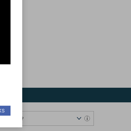
KS
ndervisning?