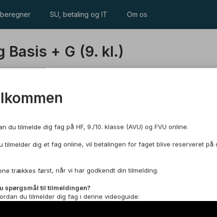
beregner
SU, betaling og IT
Om os
Basis + G (9. kl.)
elkommen
an du tilmelde dig fag på HF, 9./10. klasse (AVU) og FVU online.
 tilmelder dig et fag online, vil betalingen for faget blive reserveret på 
 til det danske uddannelsessystem og arbejdsmarked. I
ne trækkes først, når vi har godkendt din tilmelding.
de ting, som du lærte på sprogcenteret. Du vil blive
. Derudover vil du også lære mere om diverse
u spørgsmål til tilmeldingen?
ug af diverse IT-platforme, præsentationer og
ordan du tilmelder dig fag i denne videoguide: