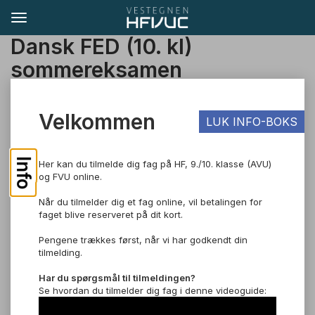
Dansk FED (10. kl)
sommereksamen
TIL SØGNING
Velkommen
LUK INFO-BOKS
Pris: DKK 300,00
Info
Her kan du tilmelde dig fag på HF, 9./10. klasse (AVU)
og FVU online.
Dansk, D (10. kl)
Når du tilmelder dig et fag online, vil betalingen for
Om faget
faget blive reserveret på dit kort.
Du lærer at udtrykke dig skriftligt og mundtligt på dansk, og du
Pengene trækkes først, når vi har godkendt din
bliver bedre til at læse og analysere forskellige slags tekster.
tilmelding.
Så bliver du bedre til at forstå din omverden og forholde dig
kritisk til, hvad du møder af påvirkninger. Og du lærer at skrive
Har du spørgsmål til tilmeldingen?
Se hvordan du tilmelder dig fag i denne videoguide:
og argumentere for dine meninger og holdninger, så du blandt
andet kan skrive en velbegrundet ansøgning til et job eller