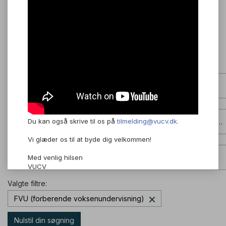
Holdundervisning eller online undervisning?
Du kan også skrive til os på
tilmelding@vucv.dk.
HF, AVU, FVU eller ordblindeundervisning?
(FVU (forberende 
Vi glæder os til at byde dig velkommen!
Hvilke fag?
Med venlig hilsen
VUCV
Valgte filtre:
FVU (forberende voksenundervisning)
Nulstil din søgning