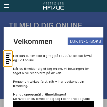
TILMELD DIG ONLINE
Hvis du har spørgsmål, kan du skrive til os på
Velkommen
LUK INFO-BOKS
tilmelding@vucv.dk.
Vi glæder os til at byde dig velkommen!
Info
Her kan du tilmelde dig fag på HF, 9./10. klasse (AVU)
og FVU online.
Når du tilmelder dig et fag online, vil betalingen for
faget blive reserveret på dit kort.
Pengene trækkes først, når vi har godkendt din
tilmelding.
Har du spørgsmål til tilmeldingen?
Se hvordan du tilmelder dig fag i denne videoguide: