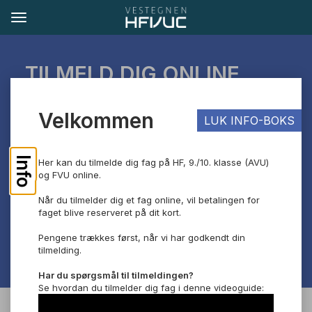
TILMELD DIG ONLINE
Hvis du har spørgsmål, kan du skrive til os på
Velkommen
LUK INFO-BOKS
tilmelding@vucv.dk.
Vi glæder os til at byde dig velkommen!
Info
Her kan du tilmelde dig fag på HF, 9./10. klasse (AVU)
og FVU online.
Når du tilmelder dig et fag online, vil betalingen for
faget blive reserveret på dit kort.
Pengene trækkes først, når vi har godkendt din
tilmelding.
Har du spørgsmål til tilmeldingen?
Se hvordan du tilmelder dig fag i denne videoguide: