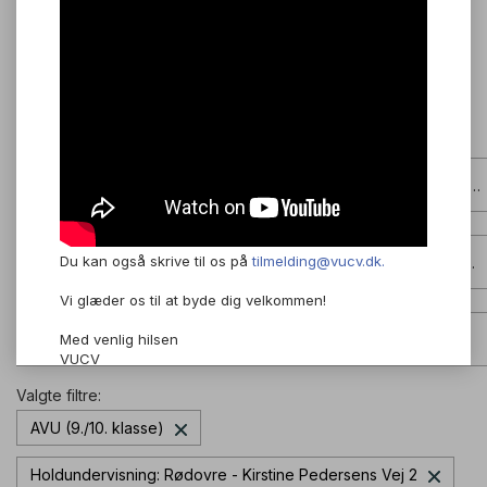
Holdundervisning eller online undervisning?
Du kan også skrive til os på
tilmelding@vucv.dk.
HF, AVU, FVU eller ordblindeundervisning?
(AVU (9./10. klasse)
Vi glæder os til at byde dig velkommen!
Hvilke fag?
Med venlig hilsen
VUCV
Valgte filtre:
AVU (9./10. klasse)
Holdundervisning: Rødovre - Kirstine Pedersens Vej 2