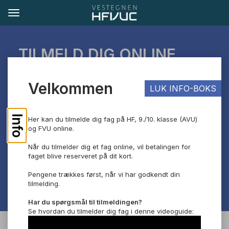
TILMELD DIG ONLINE
Hvis du har spørgsmål, kan du skrive til os på
Velkommen
LUK INFO-BOKS
tilmelding@vucv.dk.
Vi glæder os til at byde dig velkommen!
Info
Her kan du tilmelde dig fag på HF, 9./10. klasse (AVU)
og FVU online.
Når du tilmelder dig et fag online, vil betalingen for
faget blive reserveret på dit kort.
Pengene trækkes først, når vi har godkendt din
tilmelding.
Har du spørgsmål til tilmeldingen?
Se hvordan du tilmelder dig fag i denne videoguide: