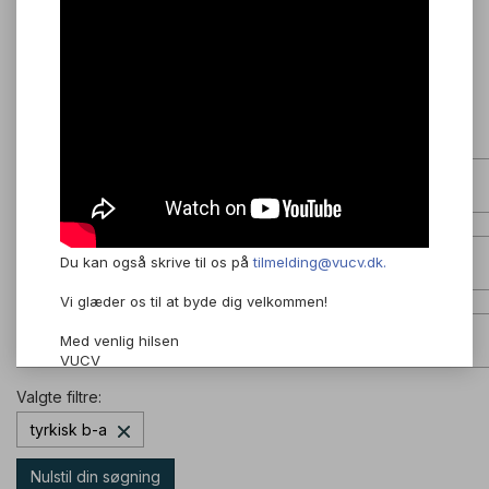
Holdundervisning eller online undervisning?
Du kan også skrive til os på
tilmelding@vucv.dk.
HF, AVU, FVU eller ordblindeundervisning?
Vi glæder os til at byde dig velkommen!
Hvilke fag?
Med venlig hilsen
VUCV
Valgte filtre:
tyrkisk b-a
Nulstil din søgning