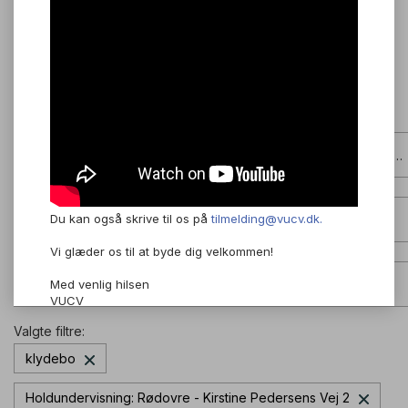
Holdundervisning eller online undervisning?
Du kan også skrive til os på
tilmelding@vucv.dk.
HF, AVU, FVU eller ordblindeundervisning?
Vi glæder os til at byde dig velkommen!
Hvilke fag?
Med venlig hilsen
VUCV
Valgte filtre:
klydebo
Holdundervisning: Rødovre - Kirstine Pedersens Vej 2