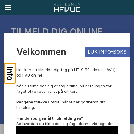
TILMELD DIG ONLINE
Hvis du har spørgsmål, kan du skrive til os på
Velkommen
LUK INFO-BOKS
tilmelding@vucv.dk.
Vi glæder os til at byde dig velkommen!
Info
Her kan du tilmelde dig fag på HF, 9./10. klasse (AVU)
og FVU online.
Når du tilmelder dig et fag online, vil betalingen for
faget blive reserveret på dit kort.
Pengene trækkes først, når vi har godkendt din
tilmelding.
Har du spørgsmål til tilmeldingen?
Se hvordan du tilmelder dig fag i denne videoguide: